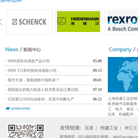
HBM扭矩传感器产品介绍
05-08
HBM T22系列扭矩传感器介绍
09-15
股市大涨，谁能拯救中国机床？
09-01
我国提出的电力机器人技术委员会已通过国际电工委员会(IEC)批准成立
07-19
上海煦谦工业控制
贝加莱让HMI自由移动，实现不间断生产
06-22
欧洲备件采购服务
工、电力、食品、
仪表、机械配件、机
友情链接:
百度
|
煦谦工业
|
外汇汇
联系电话：021-68410026 邮箱： info@xu-qian.co