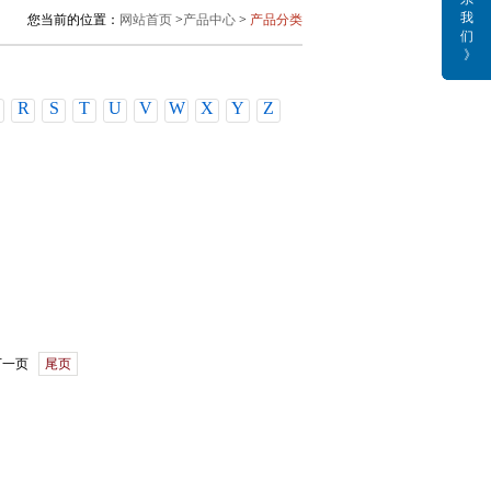
我
您当前的位置：
网站首页
>
产品中心
>
产品分类
们
》
R
S
T
U
V
W
X
Y
Z
下一页
尾页