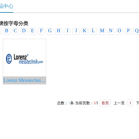
品中心
牌按字母分类
B
C
D
E
F
G
H
I
J
K
L
M
N
O
P
Q
Lorenz Messtechnik劳恩-梅斯泰克传感器
总数：
1
条
当前页数：
1
/1
首页
上一页
1