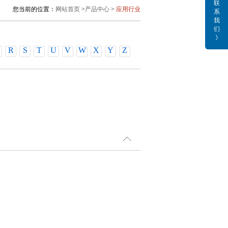
联
您当前的位置：
网站首页
>
产品中心
>
应用行业
系
我
们
》
R
S
T
U
V
W
X
Y
Z
经