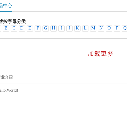
品中心
牌按字母分类
B
C
D
E
F
G
H
I
J
K
L
M
N
O
P
Q
销品牌
行业介绍
ello,World!