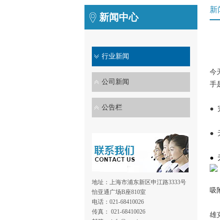
新
新闻中心
行业新闻
今
公司新闻
手
公告栏
●
●
●
地址：上海市浦东新区申江路3333号
吸
怡亚通广场B座810室
电话：021-68410026
传真： 021-68410026
雄