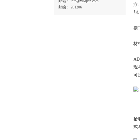
邮箱： info@xu-qian.com
疗
邮编： 201206
脂
接
材
A
现
可
拾
式