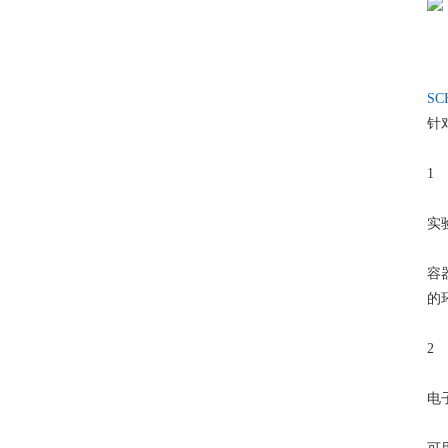
SC
针
1
实
容
的
2
电