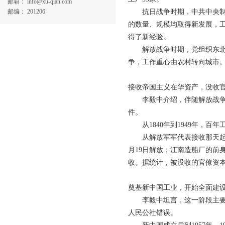
邮箱： info@xu-qian.com
邮编： 201206
抗日战争时期，中共中央制定
的数量、规模均取得新发展，
得了新经验。
解放战争时期，党组织东北、
争，工作重心由农村转向城市
接收帝国主义在华资产，没收
李毅中介绍，伴随解放战争的
件。
从1840年到1949年，百
从解放军军代表接收那天起，这
月19日解放；江南造船厂的前身
收。据统计，被没收的官僚资本
奠基新中国工业，开始全面建
李毅中坦言，这一阶段主要分为两
人民公社错误。